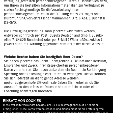
Verfügung gestellten personenbezogenen Daten ausschließlich dazu,
um Ihnen die bestellten Informationsmaterialien zur Verfügung zu
stellen.Rechtsgrundlage für die Verarbeitung Ihrer
personenbezogenen Daten ist die Erfüllung eines Vertrages oder
Durchführung vorvertraglicher Maßnahmen, Art. 6 Abs. 1 Buchst.b
DS-GVO.
Die Einwilligungserklärung kann jederzeit widerrufen werden,
entweder schriftlich per Post (Suzuki Deutschland GmbH, Suzuki-
Allee 7, 64625 Bensheim) oder per E-Mail (
Widerruf@suzuki.de
),
jeweils auch mit Wirkung gegenüber dem Betreiber dieser Website.
Welche Rechte haben Sie bezüglich Ihrer Daten?
Sie haben jederzeit das Recht unentgeltlich Auskunft über Herkunft,
Empfänger und Zweck Ihrer gespeicherten personenbezogenen
Daten zu erhalten. Sie haben außerdem ein Recht, die Berichtigung,
Sperrung oder Löschung dieser Daten zu verlangen. Hierzu können
Sie sich jederzeit an die folgende Adresse wenden:
motorrad.geisenhofer@t-online.de
Geben Sie hierbei an ob Sie
Auskunft zu den erfassten Daten erhalten möchten oder eine
Löschung beantragen möchten.
Informationen zum Datenschutzbeauftragten
EINSATZ VON COOKIES
Datenschutzbeauftrage/r:
Günter Geisenhofer, Lukas Geisenhofer
Diese Webseite verwendet Cookies, um Dir ein bestmögliches Surf-Erlebnis zu
Email Adresse Datenschutzbeauftrage/r:
info@motorrad-geisenhofer.de
ermöglichen. Diese Daten werden erhoben und dienen nicht für die Erstellung von
Telefonnummer Datenschutzbeauftrage/r:
00498376/325