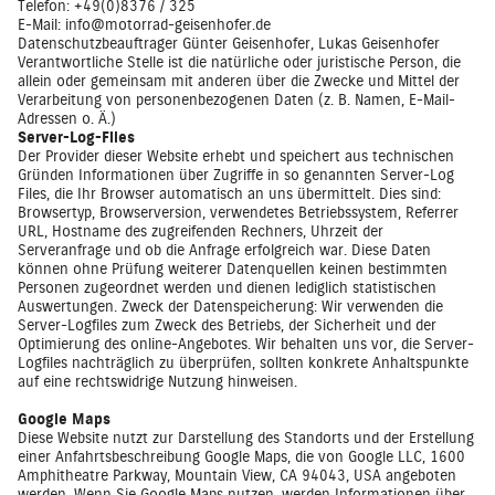
Telefon: +49(0)8376 / 325
E-Mail: info@motorrad-geisenhofer.de
Datenschutzbeauftrager Günter Geisenhofer, Lukas Geisenhofer
Verantwortliche Stelle ist die natürliche oder juristische Person, die
allein oder gemeinsam mit anderen über die Zwecke und Mittel der
Verarbeitung von personenbezogenen Daten (z. B. Namen, E-Mail-
Adressen o. Ä.)
Server-Log-Files
Der Provider dieser Website erhebt und speichert aus technischen
Gründen Informationen über Zugriffe in so genannten Server-Log
Files, die Ihr Browser automatisch an uns übermittelt. Dies sind:
Browsertyp, Browserversion, verwendetes Betriebssystem, Referrer
URL, Hostname des zugreifenden Rechners, Uhrzeit der
Serveranfrage und ob die Anfrage erfolgreich war. Diese Daten
können ohne Prüfung weiterer Datenquellen keinen bestimmten
Personen zugeordnet werden und dienen lediglich statistischen
Auswertungen. Zweck der Datenspeicherung: Wir verwenden die
Server-Logfiles zum Zweck des Betriebs, der Sicherheit und der
Optimierung des online-Angebotes. Wir behalten uns vor, die Server-
Logfiles nachträglich zu überprüfen, sollten konkrete Anhaltspunkte
auf eine rechtswidrige Nutzung hinweisen.
Google Maps
Diese Website nutzt zur Darstellung des Standorts und der Erstellung
einer Anfahrtsbeschreibung Google Maps, die von Google LLC, 1600
Amphitheatre Parkway, Mountain View, CA 94043, USA angeboten
werden. Wenn Sie Google Maps nutzen, werden Informationen über