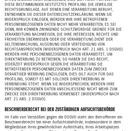
DIESE BESTIMMUNGEN GESTÜTZTES PROFILING. DIE JEWEILIGE
RECHTSGRUNDLAGE, AUF DENEN EINE VERARBEITUNG BERUHT,
ENTNEHMEN SIE DIESER DATENSCHUTZERKLÄRUNG. WENN SIE
WIDERSPRUCH EINLEGEN, WERDEN WIR IHRE BETROFFENEN
PERSONENBEZOGENEN DATEN NICHT MEHR VERARBEITEN, ES SEI
DENN, WIR KÖNNEN ZWINGENDE SCHUTZWÜRDIGE GRÜNDE FÜR DIE
VERARBEITUNG NACHWEISEN, DIE IHRE INTERESSEN, RECHTE UND
FREIHEITEN ÜBERWIEGEN ODER DIE VERARBEITUNG DIENT DER
GELTENDMACHUNG, AUSÜBUNG ODER VERTEIDIGUNG VON
RECHTSANSPRÜCHEN (WIDERSPRUCH NACH ART. 21 ABS. 1 DSGVO).
WERDEN IHRE PERSONENBEZOGENEN DATEN VERARBEITET, UM
DIREKTWERBUNG ZU BETREIBEN, SO HABEN SIE DAS RECHT,
JEDERZEIT WIDERSPRUCH GEGEN DIE VERARBEITUNG SIE
BETREFFENDER PERSONENBEZOGENER DATEN ZUM ZWECKE
DERARTIGER WERBUNG EINZULEGEN; DIES GILT AUCH FÜR DAS
PROFILING, SOWEIT ES MIT SOLCHER DIREKTWERBUNG IN
VERBINDUNG STEHT. WENN SIE WIDERSPRECHEN, WERDEN IHRE
PERSONENBEZOGENEN DATEN ANSCHLIESSEND NICHT MEHR ZUM
ZWECKE DER DIREKTWERBUNG VERWENDET (WIDERSPRUCH NACH
ART. 21 ABS. 2 DSGVO).
BESCHWERDERECHT BEI DER ZUSTÄNDIGEN AUFSICHTSBEHÖRDE
Im Falle von Verstößen gegen die DSGVO steht den Betroffenen ein
Beschwerderecht bei einer Aufsichtsbehörde, insbesondere in dem
Mitgliedstaat ihres gewöhnlichen Aufenthalts, ihres Arbeitsplatzes