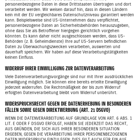
personenbezogene Daten in diese Drittstaaten übertragen und dort
verarbeitet werden. Wir weisen darauf hin, dass in diesen Ländern
kein mit der EU vergleichbares Datenschutzniveau garantiert werden
kann. Beispielsweise sind US-Unternehmen dazu verpflichtet,
personenbezogene Daten an Sicherheitsbehörden herauszugeben,
ohne dass Sie als Betroffener hiergegen gerichtlich vorgehen
könnten. Es kann daher nicht ausgeschlossen werden, dass US-
Behörden (z. B. Geheimdienste) Ihre auf US-Servern befindlichen
Daten zu Überwachungszwecken verarbeiten, auswerten und
dauerhaft speichern. Wir haben auf diese Verarbeitungstätigkeiten
keinen Einfluss.
WIDERRUF IHRER EINWILLIGUNG ZUR DATENVERARBEITUNG
Viele Datenverarbeitungsvorgänge sind nur mit Ihrer ausdrücklichen
Einwilligung möglich. Sie können eine bereits erteilte Einwilligung
jederzeit widerrufen. Die Rechtmäßigkeit der bis zum Widerruf
erfolgten Datenverarbeitung bleibt vom Widerruf unberührt.
WIDERSPRUCHSRECHT GEGEN DIE DATENERHEBUNG IN BESONDEREN
FÄLLEN SOWIE GEGEN DIREKTWERBUNG (ART. 21 DSGVO)
WENN DIE DATENVERARBEITUNG AUF GRUNDLAGE VON ART. 6 ABS. 1
LIT. E ODER F DSGVO ERFOLGT, HABEN SIE JEDERZEIT DAS RECHT,
AUS GRÜNDEN, DIE SICH AUS IHRER BESONDEREN SITUATION
ERGEBEN, GEGEN DIE VERARBEITUNG IHRER PERSONENBEZOGENEN
DATEN WIDERSPRUCH EINZULEGEN; DIES GILT AUCH FÜR EIN AUF