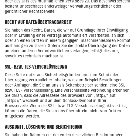
oder des Orts des mutmaßlichen Verstoßes zu. Das Beschwerderecht
besteht unbeschadet anderweitiger verwaltungsrechtlicher oder
gerichtlicher Rechtsbehelfe.
RECHT AUF DATENÜBERTRAGBARKEIT
Sie haben das Recht, Daten, die wir auf Grundlage Ihrer Einwilligung
oder in Erfüllung eines Vertrags automatisiert verarbeiten, an sich
oder an einen Dritten in einem gängigen, maschinenlesbaren Format
aushändigen zu lassen. Sofern Sie die direkte Übertragung der Daten
an einen anderen Verantwortlichen verlangen, erfolgt dies nur,
soweit es technisch machbar ist.
SSL- BZW. TLS-VERSCHLÜSSELUNG
Diese Seite nutzt aus Sicherheitsgründen und zum Schutz der
Übertragung vertraulicher Inhalte, wie zum Beispiel Bestellungen
oder Anfragen, die Sie an uns als Seitenbetreiber senden, eine SSL-
bzw. TLS- Verschlüsselung. Eine verschlüsselte Verbindung erkennen
Sie daran, dass die Adresszeile des Browsers von „http://“ auf
„https://“ wechselt und an dem Schloss-Symbol in Ihrer
Browserzeile. Wenn die SSL- bzw. TLS-Verschlüsselung aktiviert ist,
können die Daten, die Sie an uns übermitteln, nicht von Dritten
mitgelesen werden.
AUSKUNFT, LÖSCHUNG UND BERICHTIGUNG
Sie haben im Rahmen der geltenden gesetzlichen Bestimmungen